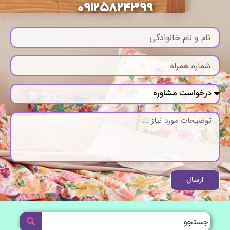
09125824399
ارسال