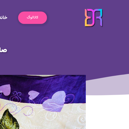
رش
ه
خانه
حتوا
کاتالوگ
صاد