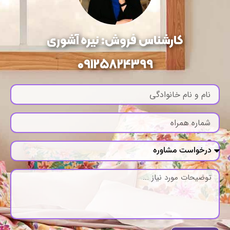
کارشناس فروش: نیره آشوری
09125824399