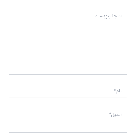
اینجا
بنویسید…
نام*
ایمیل*
وبگاه