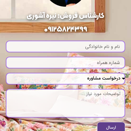
کارشناس فروش: نیره آشوری
09125824399
ارسال