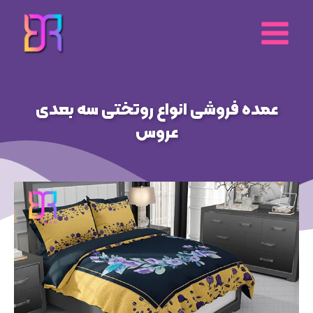
رش
ه
حتوا
عمده فروشی انواع روتختی سه بعدی
عروس