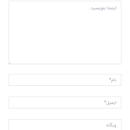
اینجا
بنویسید…
نام*
ایمیل*
وبگاه