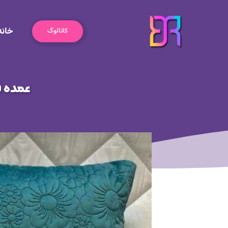
رش
ه
خانه
حتوا
کاتالوگ
عمده ف