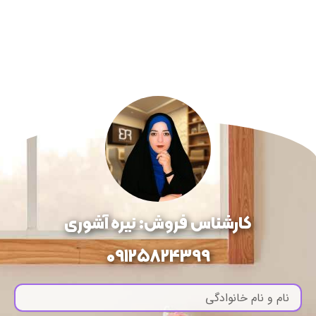
کارشناس فروش: نیره آشوری
09125824399