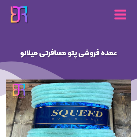
رش
ه
حتوا
عمده فروشی پتو مسافرتی میلانو