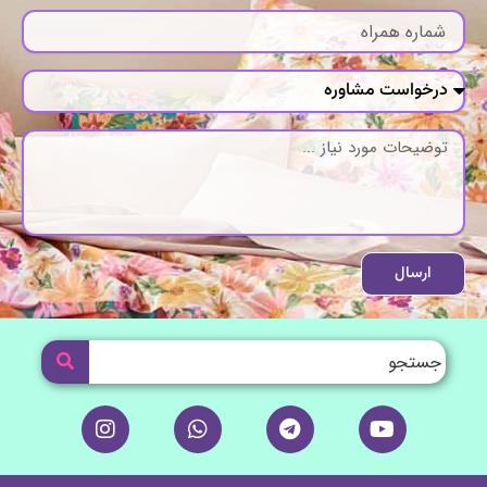
ارسال
I
W
T
Y
n
h
e
o
s
a
l
u
t
t
e
t