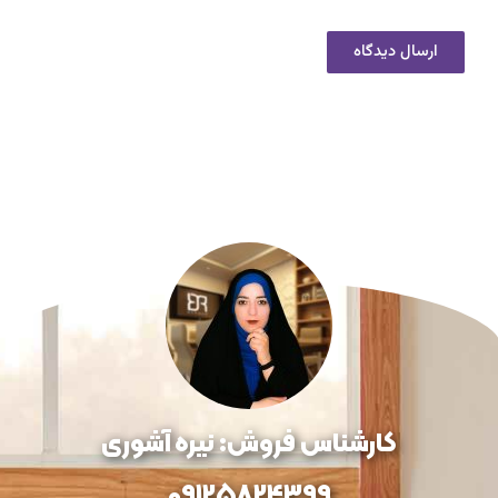
کارشناس فروش: نیره آشوری
09125824399