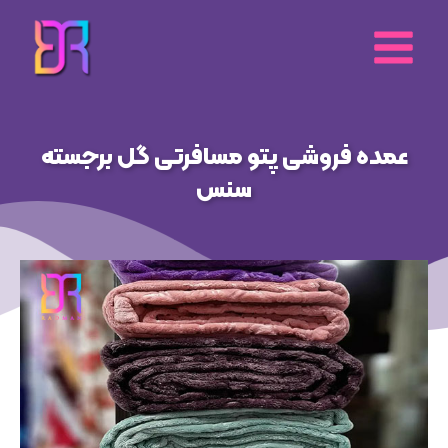
رش
ه
حتوا
عمده فروشی پتو مسافرتی گل برجسته
سنس