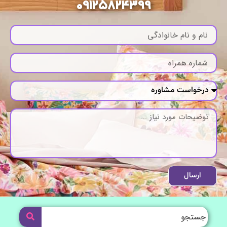
09125824399
ارسال