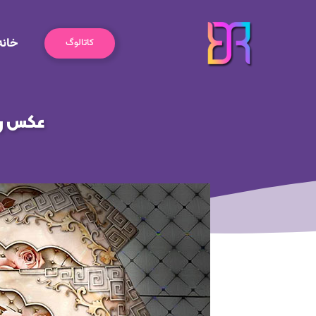
رش
ه
خانه
حتوا
کاتالوگ
عکس رو