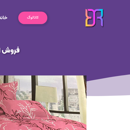
رش
ه
خانه
حتوا
کاتالوگ
فروش ان