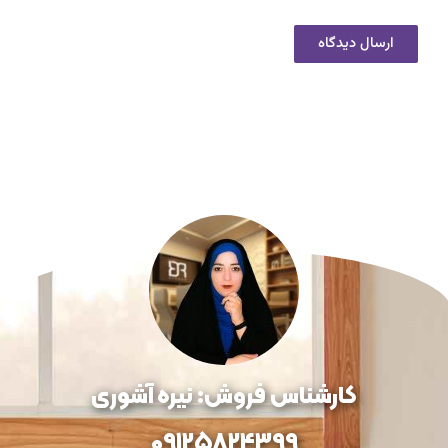
کارشناس فروش: نیره آشوری
09125824399