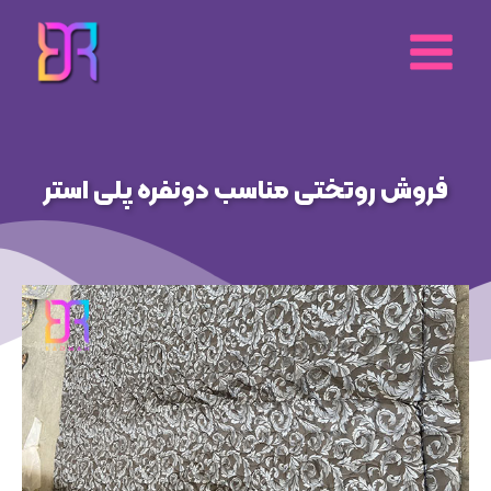
رش
ه
حتوا
فروش روتختی مناسب دونفره پلی استر