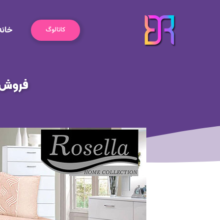
رش
ه
خانه
حتوا
کاتالوگ
فروش 