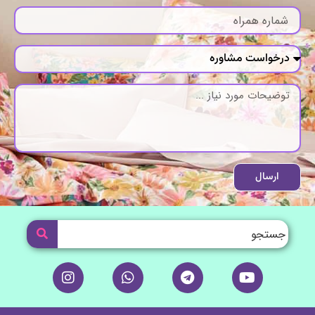
ارسال
I
W
T
Y
n
h
e
o
s
a
l
u
t
t
e
t