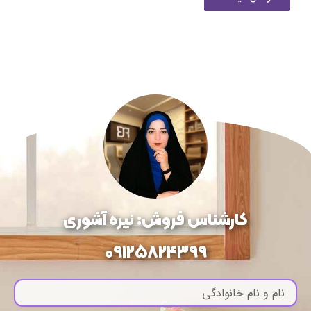
کارشناس فروش: نیره آشوری
09125824399