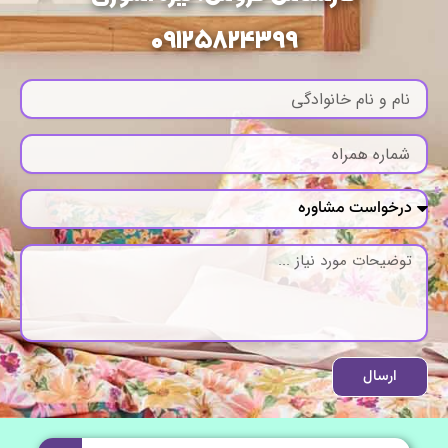
09125824399
ارسال