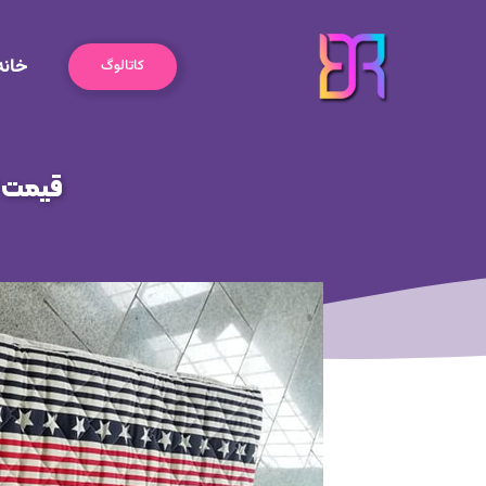
رش
ه
خانه
حتوا
کاتالوگ
قیمت ا