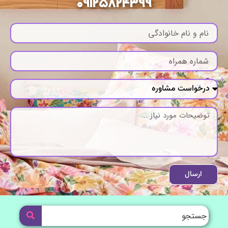
09125824399
ارسال