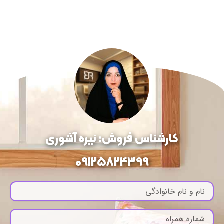
کارشناس فروش: نیره آشوری
09125824399