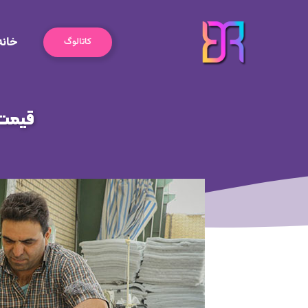
رش
ه
خانه
حتوا
کاتالوگ
قیمت 