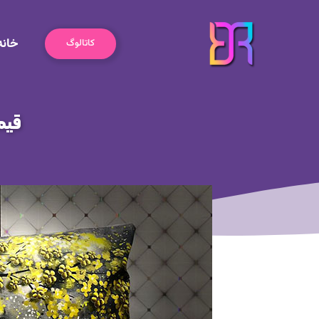
رش
ه
خانه
حتوا
کاتالوگ
قیم