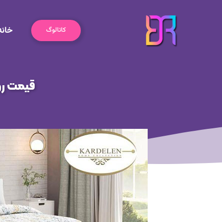
رش
ه
خانه
حتوا
کاتالوگ
قیمت رو