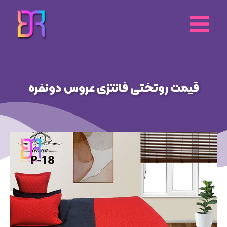
رش
ه
حتوا
قیمت روتختی فانتزی عروس دونفره