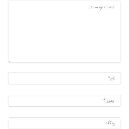
اینجا
بنویسید…
نام*
ایمیل*
وبگاه