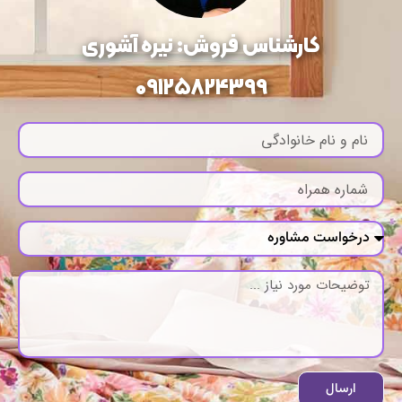
کارشناس فروش: نیره آشوری
09125824399
ارسال