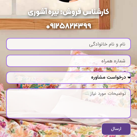
کارشناس فروش: نیره آشوری
09125824399
ارسال