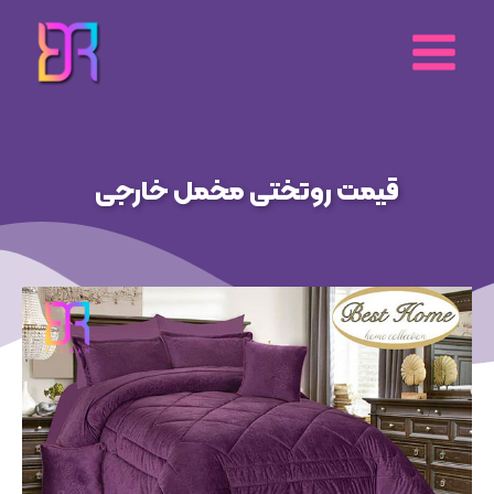
رش
ه
حتوا
قیمت روتختی مخمل خارجی