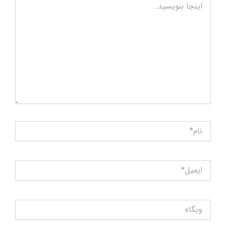
بنویسید…
نام*
ایمیل*
وبگاه