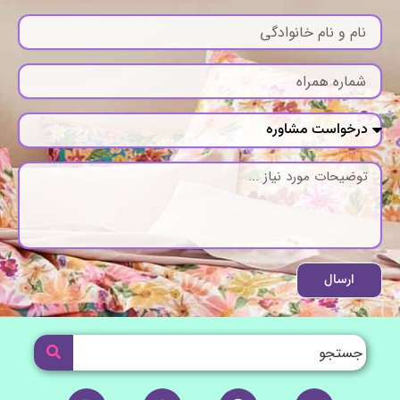
ارسال
I
W
T
Y