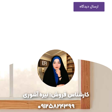
کارشناس فروش: نیره آشوری
09125824399