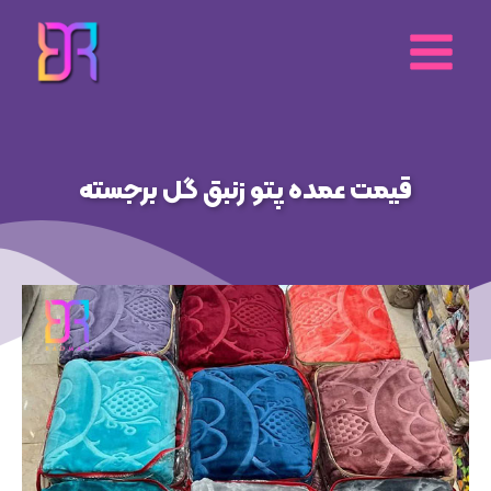
رش
ه
حتوا
قیمت عمده پتو زنبق گل برجسته