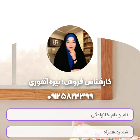
کارشناس فروش: نیره آشوری
09125824399