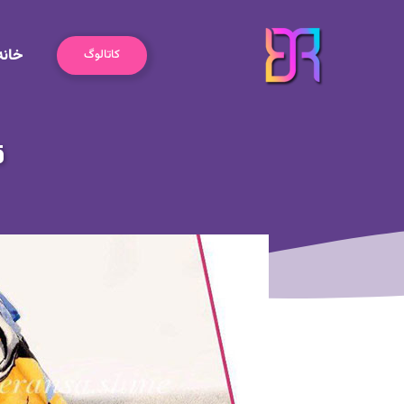
رش
ه
خانه
حتوا
کاتالوگ
ق