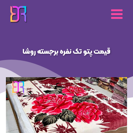
رش
ه
حتوا
قیمت پتو تک نفره برجسته روشا