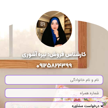
کارشناس فروش: نیره آشوری
09125824399