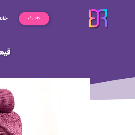
رش
ه
خانه
حتوا
کاتالوگ
قیمت