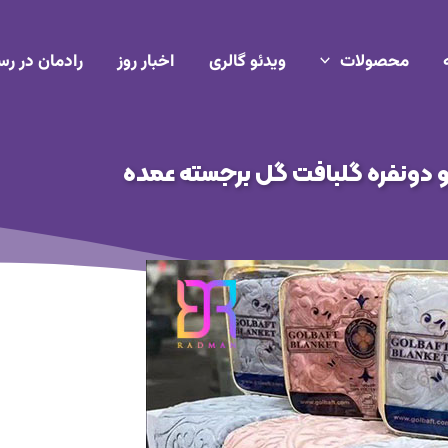
محصولات
ویدئو گالری
اخبار روز
رادمان در رس
 دونفره گلبافت گل برجسته عمده