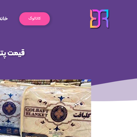
رش
ه
خانه
حتوا
کاتالوگ
قیمت پتو