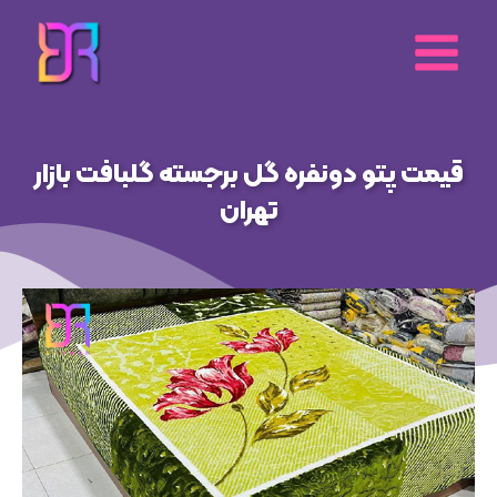
رش
ه
حتوا
قیمت پتو دونفره گل برجسته گلبافت بازار
تهران