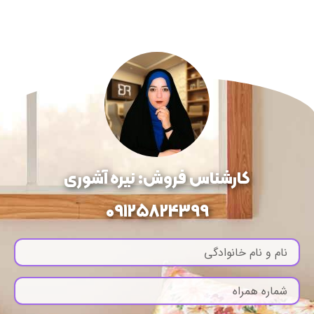
کارشناس فروش: نیره آشوری
09125824399