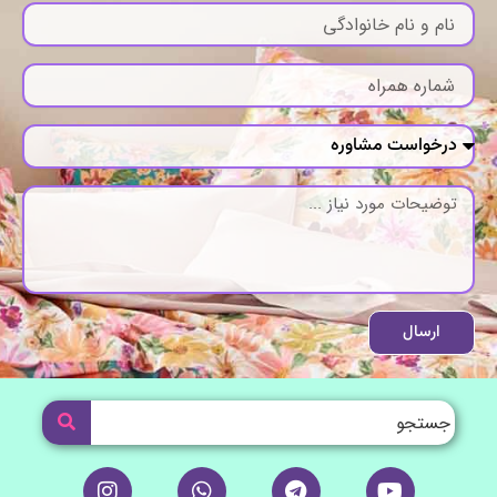
ارسال
I
W
T
Y