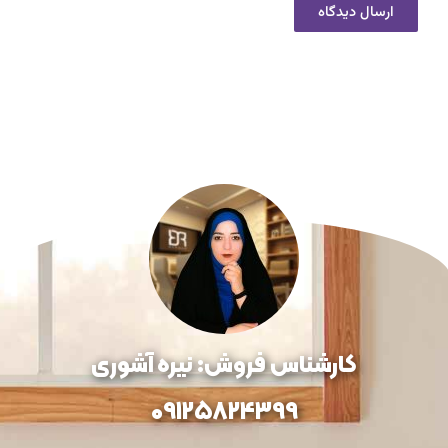
کارشناس فروش: نیره آشوری
09125824399