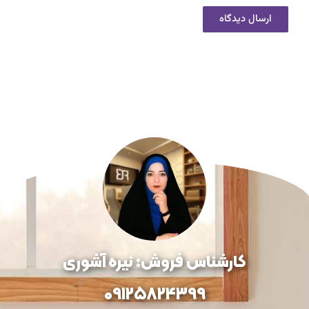
کارشناس فروش: نیره آشوری
09125824399