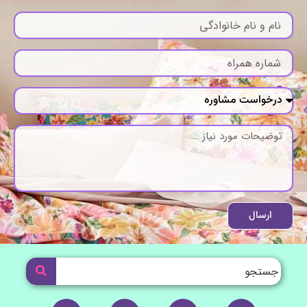
ارسال
I
W
T
Y