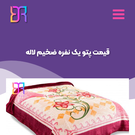
رش
ه
حتوا
قیمت پتو یک نفره ضخیم لاله