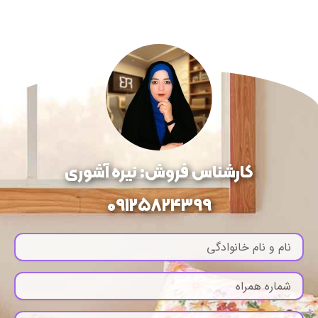
کارشناس فروش: نیره آشوری
09125824399