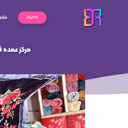
رش
ه
خانه
حتوا
کاتالوگ
مرکز عمده ف