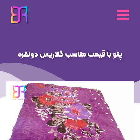
رش
ه
حتوا
پتو با قیمت مناسب گلاریس دونفره