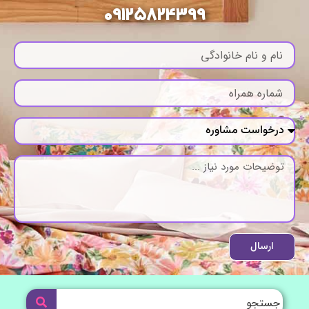
09125824399
ارسال