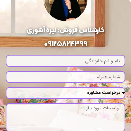
کارشناس فروش: نیره آشوری
09125824399