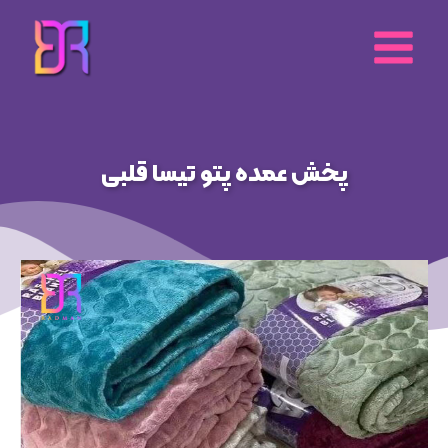
رش
ه
حتوا
پخش عمده پتو تیسا قلبی