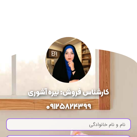
کارشناس فروش: نیره آشوری
09125824399