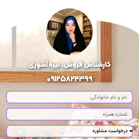
کارشناس فروش: نیره آشوری
09125824399