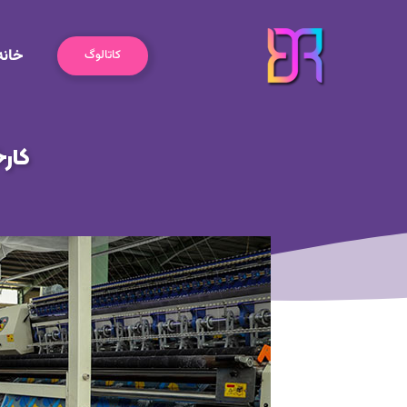
رش
ه
خانه
حتوا
کاتالوگ
کارخ