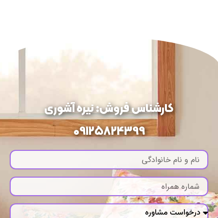
کارشناس فروش: نیره آشوری
09125824399