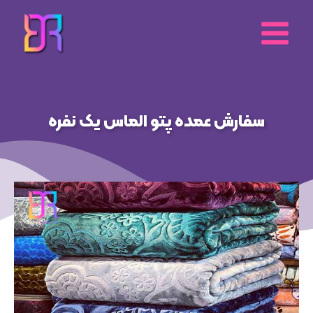
رش
ه
حتوا
سفارش عمده پتو الماس یک نفره