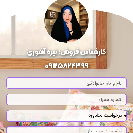
کارشناس فروش: نیره آشوری
09125824399