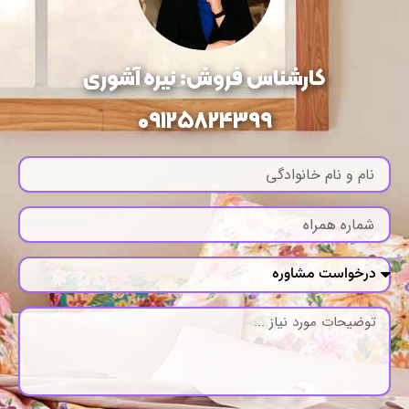
کارشناس فروش: نیره آشوری
09125824399