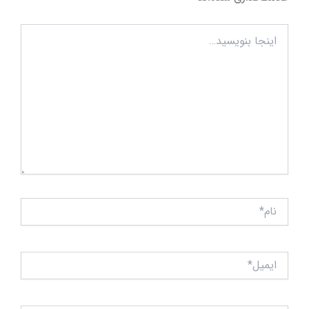
اینجا
بنویسید…
نام*
ایمیل*