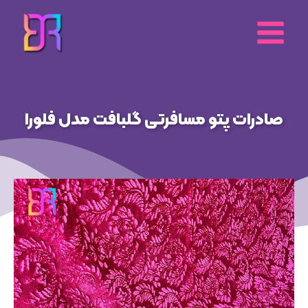
رش
ه
حتوا
صادرات پتو مسافرتی گلبافت مدل فلورا