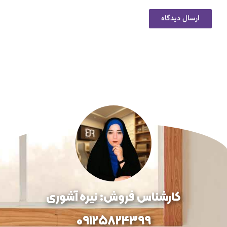
کارشناس فروش: نیره آشوری
09125824399