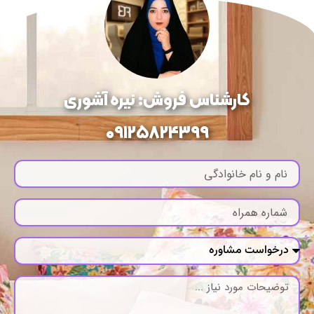
کارشناس فروش: نیره آشوری
09125824399