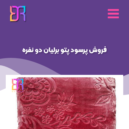
رش
ه
حتوا
فروش پرسود پتو برلیان دو نفره