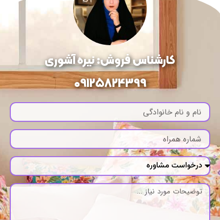
کارشناس فروش: نیره آشوری
09125824399