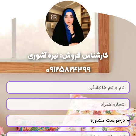
کارشناس فروش: نیره آشوری
09125824399