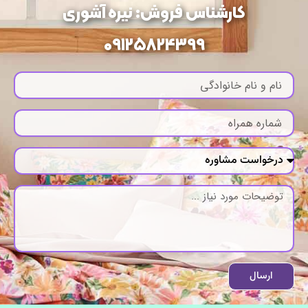
کارشناس فروش: نیره آشوری
09125824399
ارسال