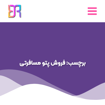
رش
ه
حتوا
برچسب: فروش پتو مسافرتی