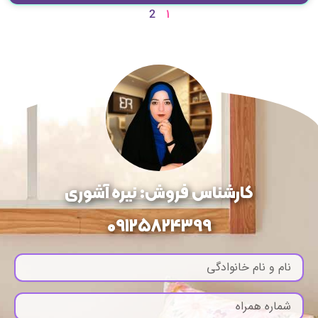
1
2
کارشناس فروش: نیره آشوری
09125824399