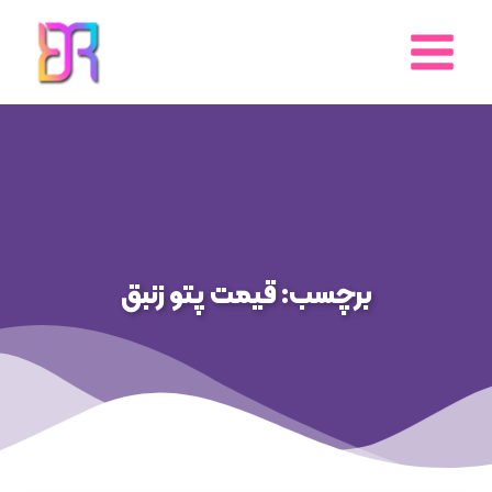
رش
ه
حتوا
برچسب: قیمت پتو زنبق