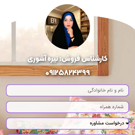
کارشناس فروش: نیره آشوری
09125824399