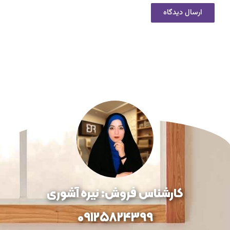
کارشناس فروش: نیره آشوری
09125824399