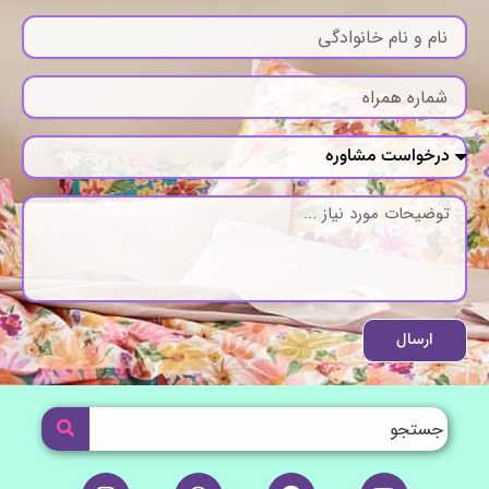
ارسال
I
W
T
Y