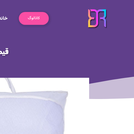
رش
ه
خانه
حتوا
کاتالوگ
قیم